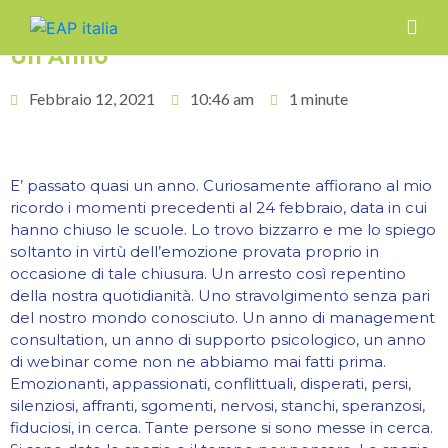
Un Anno
Febbraio 12, 2021
10:46 am
1 minute
E’ passato quasi un anno. Curiosamente affiorano al mio
ricordo i momenti precedenti al 24 febbraio, data in cui
hanno chiuso le scuole. Lo trovo bizzarro e me lo spiego
soltanto in virtù dell’emozione provata proprio in
occasione di tale chiusura. Un arresto così repentino
della nostra quotidianità. Uno stravolgimento senza pari
del nostro mondo conosciuto. Un anno di management
consultation, un anno di supporto psicologico, un anno
di webinar come non ne abbiamo mai fatti prima.
Emozionanti, appassionati, conflittuali, disperati, persi,
silenziosi, affranti, sgomenti, nervosi, stanchi, speranzosi,
fiduciosi, in cerca. Tante persone si sono messe in cerca.