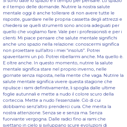
Si sono date lo spazio e il tempo per pensare. Lo spazio
e il tempo delle domande. Nutrire la nostra salute
mentale oggi è anche tollerare di non avere tutte le
risposte, guardare nelle propria cassetta degli attrezzi e
chiedersi se quelli strumenti sono ancora adeguati per
quello che vogliamo fare. Vale per i professionisti e per i
clienti. Mi piace pensare che salute mentale significhi
anche uno spazio nella relazione: conoscermi significa
non proiettare sull’altro i miei “insoluti”. Potrei
spaventarmi un pò. Potrei ribellarmi anche. Ma quello è.
E oltre anche. In questo momento, nutrire la salute
mentale significa stare nel proprio inverno, nelle
giornate senza risposta, nella mente che vaga. Nutrire la
salute mentale significa vivere questa stagione che
ripulisce i rami definitivamente, li spoglia dalle ultime
foglie autunnali e mette a nudo il colore scuro della
corteccia. Mette a nudo l’essenziale. Ciò di cui
dobbiamo senz’altro prenderci cura. Che merita la
nostra attenzione. Senza se e senza ma. Senza
fuorviante vergogna. Dalle radici fino ai rami che
svettano in cielo si sviluppano scure evoluzioni di