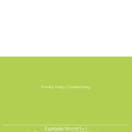
l
Leggi tutto
Privacy Policy
|
Cookie Policy
Eapitalia World S.r.l.