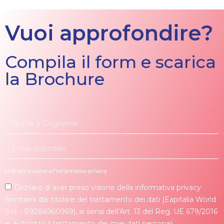
Vuoi approfondire?
Compila il form e scarica
la Brochure
Link per visionare l'informativa privacy
Dichiaro di aver preso visione della informativa privacy
fornitami dal titolare del trattamento dei dati (Eapitalia World
S.r.l. - 09286960969), ai sensi dell’Art. 13 del Reg. UE 679/2016
e, autorizzo il trattamento dei miei dati personali.