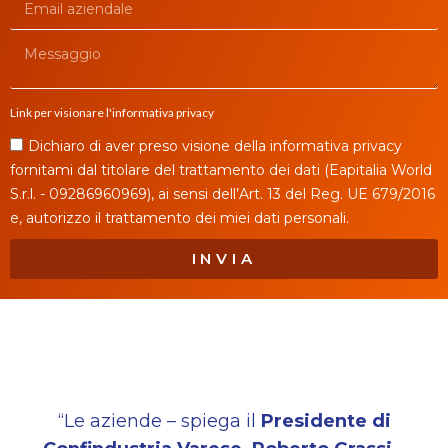
Link per visionare l'informativa privacy
Dichiaro di aver preso visione della informativa privacy
fornitami dal titolare del trattamento dei dati (Eapitalia World
S.r.l. - 09286960969), ai sensi dell’Art. 13 del Reg. UE 679/2016
e, autorizzo il trattamento dei miei dati personali.
INVIA
“Le aziende – spiega il
Presidente di