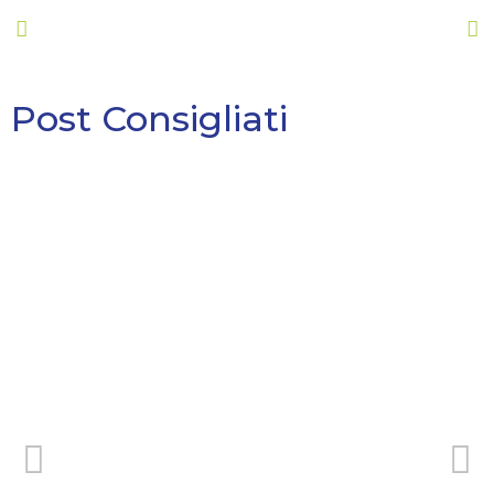
Post Consigliati
Varese Focus – Settembre
4